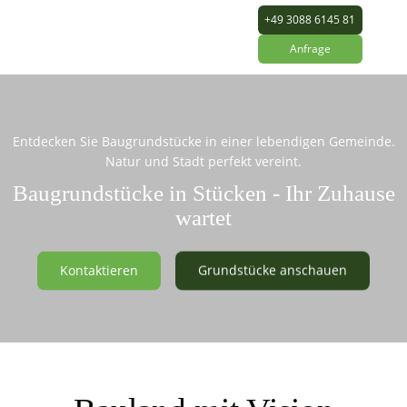
+49 3088 6145 81
Anfrage
Entdecken Sie Baugrundstücke in einer lebendigen Gemeinde.
Natur und Stadt perfekt vereint.
Baugrundstücke in Stücken - Ihr Zuhause
wartet
Kontaktieren
Grundstücke anschauen