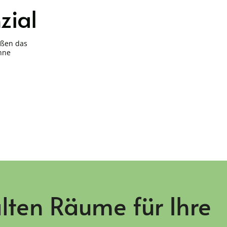
zial
ößen das
ohne
lten Räume für Ihre