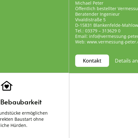
Michael Peter
Öffentlich bestellter Vermess
Beratender Ingenieur
Vivaldistraße 5
D-15831 Blankenfelde-Mahlo
Tel.: 03379 – 313629 0
Email: info@vermessung-pete
Web: www.vermessung-peter.
Details a
Kontakt
e Bebaubarkeit
undstücke ermöglichen
irekten Baustart ohne
liche Hürden.