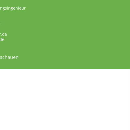
ungsingenieur
w
r.de
de
nschauen