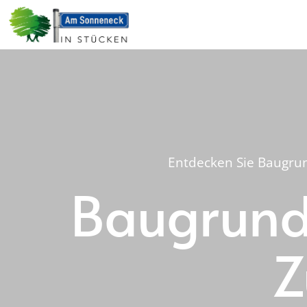
Entdecken Sie Baugrun
Baugrunds
Z