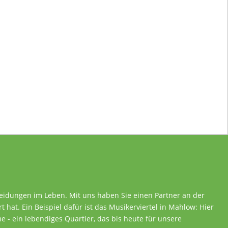
heidungen im Leben. Mit uns haben Sie einen Partner an der
rt hat. Ein Beispiel dafür ist das Musikerviertel in Mahlow: Hier
 - ein lebendiges Quartier, das bis heute für unsere