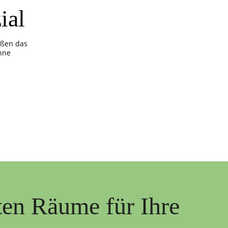
ial
ößen das
hne
ten Räume für Ihre