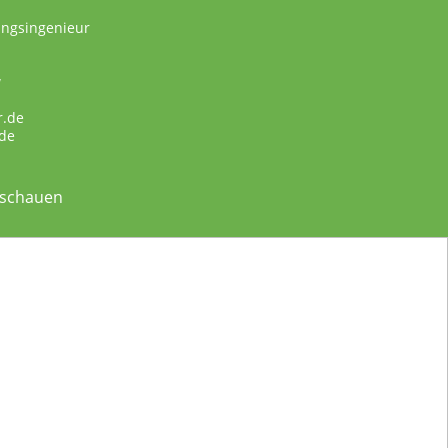
ungsingenieur
w
r.de
de
nschauen