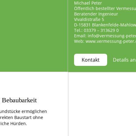
Michael Peter
Öffentlich bestellter Vermess
Beratender Ingenieur
Vivaldistraße 5
D-15831 Blankenfelde-Mahlo
Tel.: 03379 – 313629 0
Email: info@vermessung-pete
Web: www.vermessung-peter.
Details a
Kontakt
e Bebaubarkeit
undstücke ermöglichen
irekten Baustart ohne
liche Hürden.