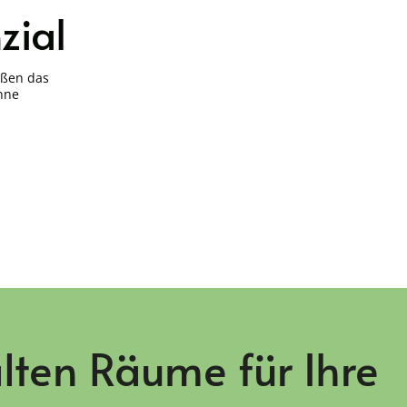
zial
ößen das
ohne
lten Räume für Ihre