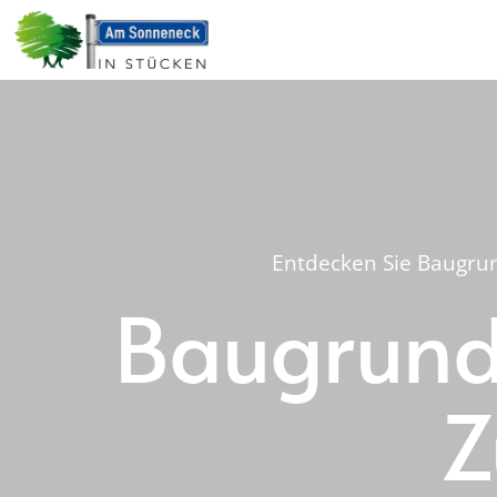
Entdecken Sie Baugrun
Baugrunds
Z