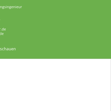
ungsingenieur
w
r.de
de
nschauen