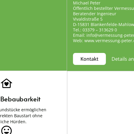
Michael Peter
Öffentlich bestellter Vermess
Beratender Ingenieur
Vivaldistraße 5
D-15831 Blankenfelde-Mahlo
Tel.: 03379 – 313629 0
Email: info@vermessung-pete
Web: www.vermessung-peter.
Details a
Kontakt
e Bebaubarkeit
undstücke ermöglichen
irekten Baustart ohne
liche Hürden.