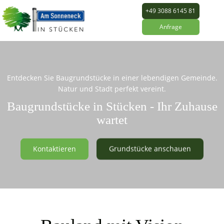
+49 3088 6145 81
Anfrage
Entdecken Sie Baugrundstücke in einer lebendigen Gemeinde.
Natur und Stadt perfekt vereint.
Baugrundstücke in Stücken - Ihr Zuhause
wartet
Kontaktieren
Grundstücke anschauen