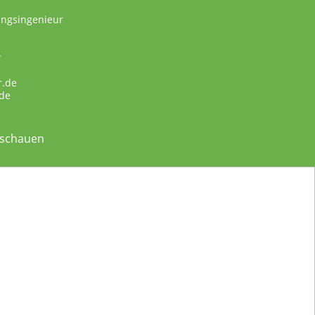
ungsingenieur
w
r.de
de
nschauen