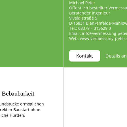
Michael Peter
Öffentlich bestellter Vermess
Beratender Ingenieur
Vivaldistraße 5
D-15831 Blankenfelde-Mahlo
Tel.: 03379 – 313629 0
Email: info@vermessung-pete
Web: www.vermessung-peter.
Details a
Kontakt
e Bebaubarkeit
undstücke ermöglichen
irekten Baustart ohne
liche Hürden.