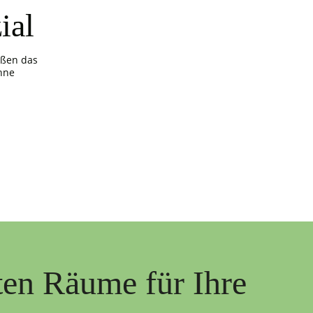
ial
ößen das
hne
ten Räume für Ihre