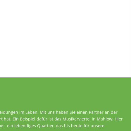
heidungen im Leben. Mit uns haben Sie einen Partner an der
rt hat. Ein Beispiel dafür ist das Musikerviertel in Mahlow: Hier
 - ein lebendiges Quartier, das bis heute für unsere