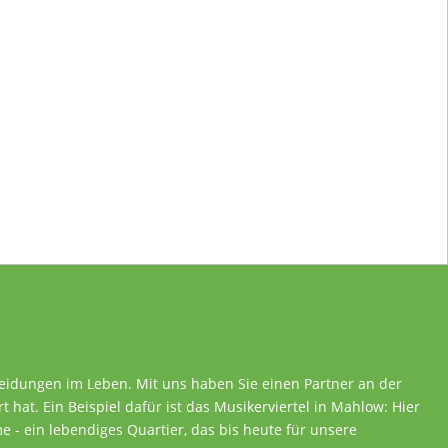
heidungen im Leben. Mit uns haben Sie einen Partner an der
rt hat. Ein Beispiel dafür ist das Musikerviertel in Mahlow: Hier
 - ein lebendiges Quartier, das bis heute für unsere