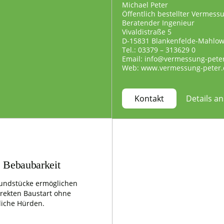
Michael Peter
Öffentlich bestellter Vermess
Beratender Ingenieur
Vivaldistraße 5
D-15831 Blankenfelde-Mahlo
Tel.: 03379 – 313629 0
Email: info@vermessung-pete
Web: www.vermessung-peter.
Details a
Kontakt
e Bebaubarkeit
undstücke ermöglichen
irekten Baustart ohne
liche Hürden.