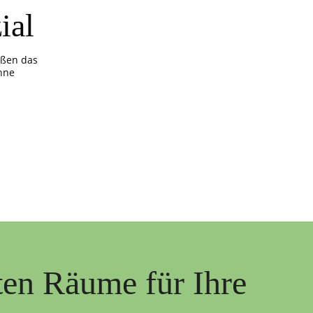
ial
ößen das
hne
ten Räume für Ihre