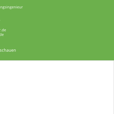
ungsingenieur
w
r.de
de
nschauen