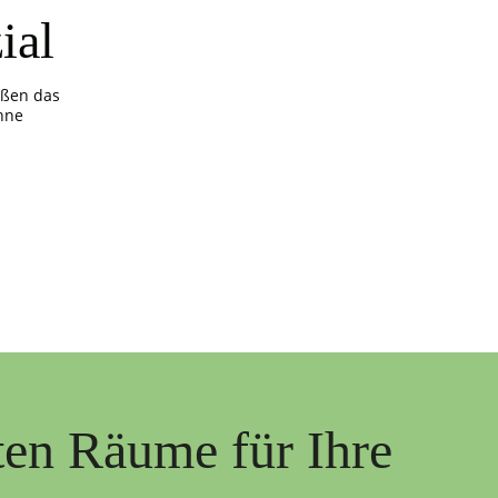
ial
ößen das
hne
ten Räume für Ihre