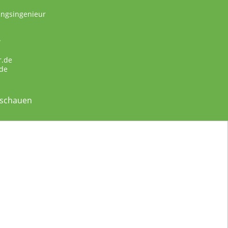
ungsingenieur
w
r.de
de
nschauen