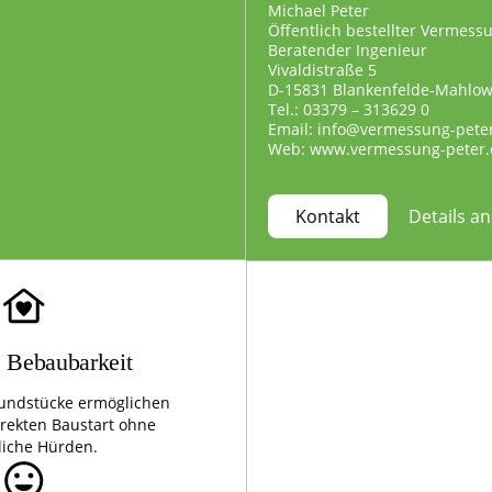
Michael Peter
Öffentlich bestellter Vermess
Beratender Ingenieur
Vivaldistraße 5
D-15831 Blankenfelde-Mahlo
Tel.: 03379 – 313629 0
Email: info@vermessung-pete
Web: www.vermessung-peter.
Details a
Kontakt
e Bebaubarkeit
undstücke ermöglichen
irekten Baustart ohne
liche Hürden.