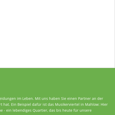
heidungen im Leben. Mit uns haben Sie einen Partner an der
rt hat. Ein Beispiel dafür ist das Musikerviertel in Mahlow: Hier
 - ein lebendiges Quartier, das bis heute für unsere