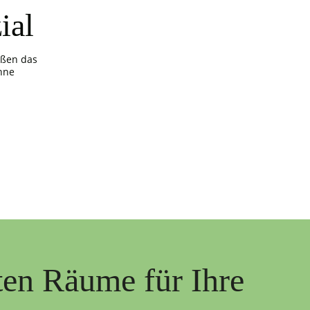
ial
ößen das
hne
ten Räume für Ihre