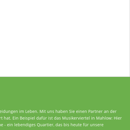
heidungen im Leben. Mit uns haben Sie einen Partner an der
rt hat. Ein Beispiel dafür ist das Musikerviertel in Mahlow: Hier
 - ein lebendiges Quartier, das bis heute für unsere