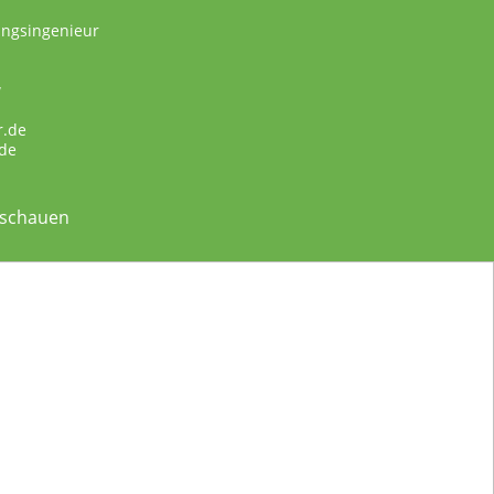
ungsingenieur
w
r.de
de
nschauen