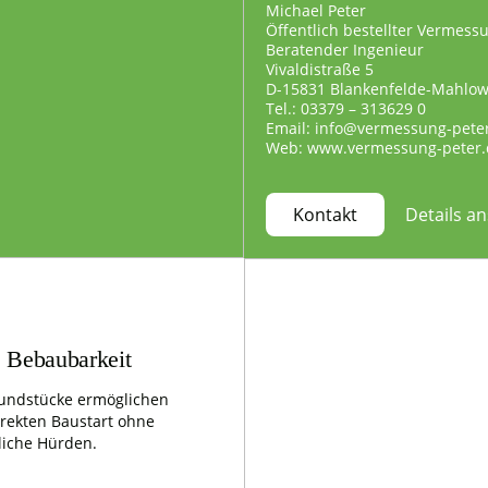
Michael Peter
Öffentlich bestellter Vermess
Beratender Ingenieur
Vivaldistraße 5
D-15831 Blankenfelde-Mahlo
Tel.: 03379 – 313629 0
Email: info@vermessung-pete
Web: www.vermessung-peter.
Details a
Kontakt
e Bebaubarkeit
undstücke ermöglichen
irekten Baustart ohne
liche Hürden.