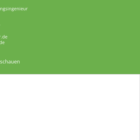
ungsingenieur
w
r.de
de
nschauen