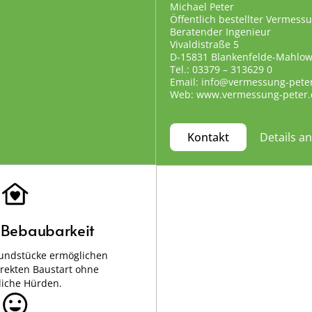
Michael Peter
Öffentlich bestellter Vermess
Beratender Ingenieur
Vivaldistraße 5
D-15831 Blankenfelde-Mahlo
Tel.: 03379 – 313629 0
Email: info@vermessung-pete
Web: www.vermessung-peter.
Details a
Kontakt
e Bebaubarkeit
undstücke ermöglichen
irekten Baustart ohne
liche Hürden.