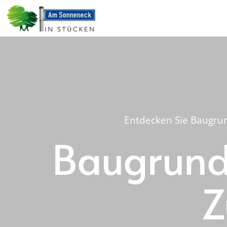
Entdecken Sie Baugrun
Baugrunds
Z