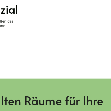
zial
ößen das
ohne
lten Räume für Ihre