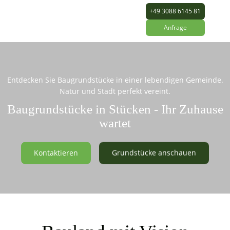
+49 3088 6145 81
Anfrage
Entdecken Sie Baugrundstücke in einer lebendigen Gemeinde.
Natur und Stadt perfekt vereint.
Baugrundstücke in Stücken - Ihr Zuhause
wartet
Kontaktieren
Grundstücke anschauen