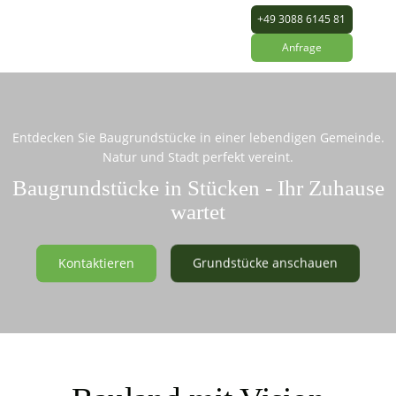
+49 3088 6145 81
Anfrage
Entdecken Sie Baugrundstücke in einer lebendigen Gemeinde.
Natur und Stadt perfekt vereint.
Baugrundstücke in Stücken - Ihr Zuhause
wartet
Kontaktieren
Grundstücke anschauen