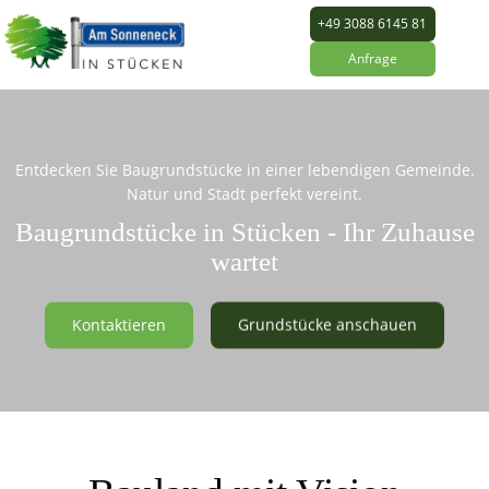
+49 3088 6145 81
Anfrage
Entdecken Sie Baugrundstücke in einer lebendigen Gemeinde.
Natur und Stadt perfekt vereint.
Baugrundstücke in Stücken - Ihr Zuhause
wartet
Kontaktieren
Grundstücke anschauen