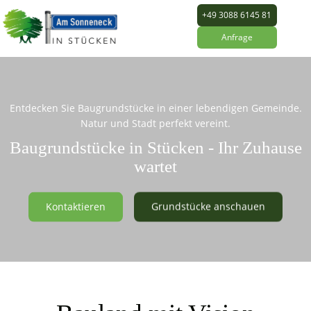
+49 3088 6145 81
Anfrage
Entdecken Sie Baugrundstücke in einer lebendigen Gemeinde.
Natur und Stadt perfekt vereint.
Baugrundstücke in Stücken - Ihr Zuhause
wartet
Kontaktieren
Grundstücke anschauen