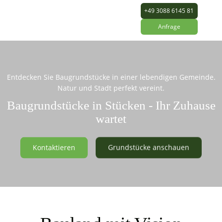
+49 3088 6145 81
Anfrage
Entdecken Sie Baugrundstücke in einer lebendigen Gemeinde.
Natur und Stadt perfekt vereint.
Baugrundstücke in Stücken - Ihr Zuhause
wartet
Kontaktieren
Grundstücke anschauen