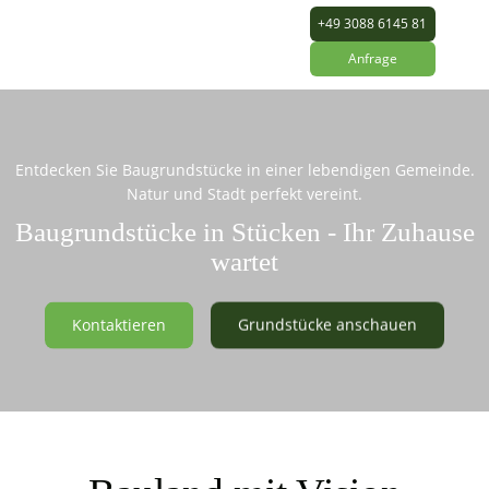
+49 3088 6145 81
Anfrage
Entdecken Sie Baugrundstücke in einer lebendigen Gemeinde.
Natur und Stadt perfekt vereint.
Baugrundstücke in Stücken - Ihr Zuhause
wartet
Kontaktieren
Grundstücke anschauen