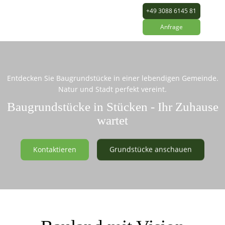
+49 3088 6145 81
Anfrage
Entdecken Sie Baugrundstücke in einer lebendigen Gemeinde.
Natur und Stadt perfekt vereint.
Baugrundstücke in Stücken - Ihr Zuhause
wartet
Kontaktieren
Grundstücke anschauen