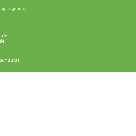
ungsingenieur
w
r.de
de
nschauen