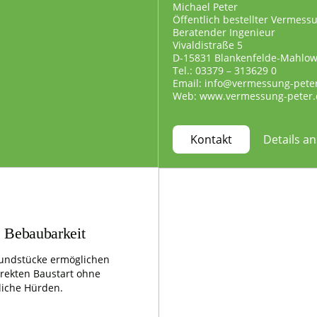
Michael Peter
Öffentlich bestellter Vermess
Beratender Ingenieur
Vivaldistraße 5
D-15831 Blankenfelde-Mahlo
Tel.: 03379 – 313629 0
Email: info@vermessung-pete
Web: www.vermessung-peter.
Details a
Kontakt
e Bebaubarkeit
undstücke ermöglichen
irekten Baustart ohne
liche Hürden.