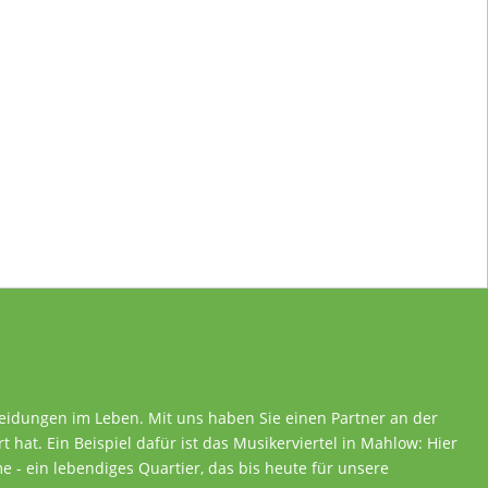
heidungen im Leben. Mit uns haben Sie einen Partner an der
rt hat. Ein Beispiel dafür ist das Musikerviertel in Mahlow: Hier
 - ein lebendiges Quartier, das bis heute für unsere