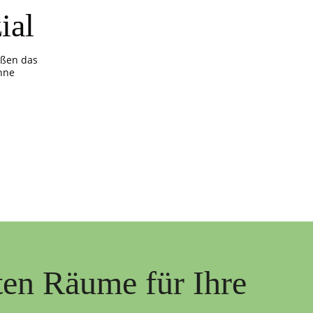
ial
ößen das
hne
ten Räume für Ihre