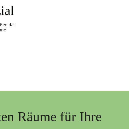
ial
ößen das
hne
ten Räume für Ihre