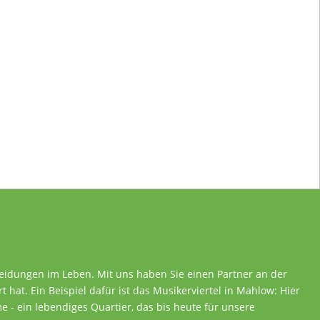
heidungen im Leben. Mit uns haben Sie einen Partner an der
rt hat. Ein Beispiel dafür ist das Musikerviertel in Mahlow: Hier
 - ein lebendiges Quartier, das bis heute für unsere