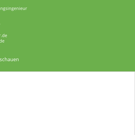
ungsingenieur
w
r.de
de
nschauen