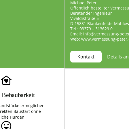
Michael Peter
Öffentlich bestellter Vermess
Beratender Ingenieur
Vivaldistraße 5
D-15831 Blankenfelde-Mahlo
Tel.: 03379 – 313629 0
Email: info@vermessung-pete
Web: www.vermessung-peter.
Details a
Kontakt
e Bebaubarkeit
undstücke ermöglichen
irekten Baustart ohne
liche Hürden.