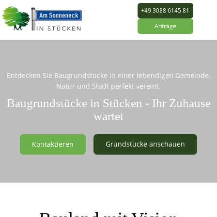
+49 3088 6145 81
Anfrage
Entdecken Sie Baugrundstücke in einer lebendigen Gemeinde.
Natur und Stadt perfekt vereint.
Baugrundstücke in Stücken - Ihr Zuhause
wartet
Kontaktieren
Grundstücke anschauen