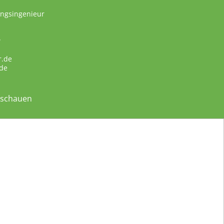
ungsingenieur
w
r.de
de
nschauen