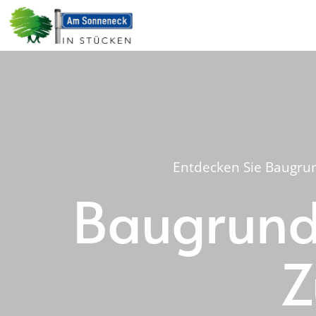
Entdecken Sie Baugrun
Baugrunds
Z