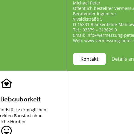
Michael Peter
Öffentlich bestellter Vermess
Beratender Ingenieur
Vivaldistraße 5
D-15831 Blankenfelde-Mahlo
Tel.: 03379 – 313629 0
Email: info@vermessung-pete
Web: www.vermessung-peter.
Details a
Kontakt
e Bebaubarkeit
undstücke ermöglichen
irekten Baustart ohne
liche Hürden.