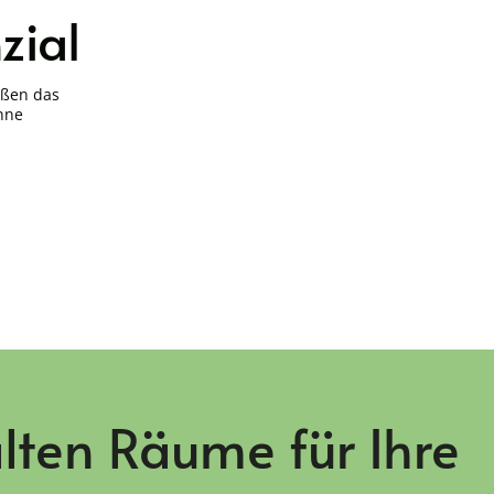
zial
ößen das
ohne
lten Räume für Ihre