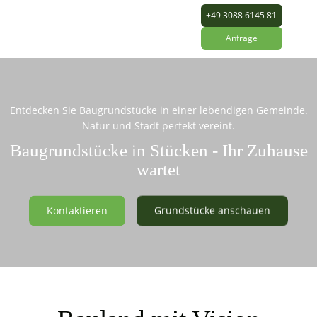
+49 3088 6145 81
Anfrage
Entdecken Sie Baugrundstücke in einer lebendigen Gemeinde.
Natur und Stadt perfekt vereint.
Baugrundstücke in Stücken - Ihr Zuhause
wartet
Kontaktieren
Grundstücke anschauen