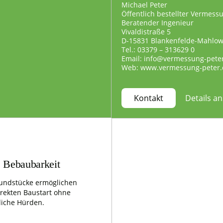
Michael Peter
Öffentlich bestellter Vermess
Beratender Ingenieur
Vivaldistraße 5
D-15831 Blankenfelde-Mahlo
Tel.: 03379 – 313629 0
Email: info@vermessung-pete
Web: www.vermessung-peter.
Details a
Kontakt
e Bebaubarkeit
undstücke ermöglichen
irekten Baustart ohne
liche Hürden.