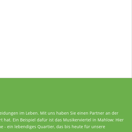
heidungen im Leben. Mit uns haben Sie einen Partner an der
rt hat. Ein Beispiel dafür ist das Musikerviertel in Mahlow: Hier
 - ein lebendiges Quartier, das bis heute für unsere