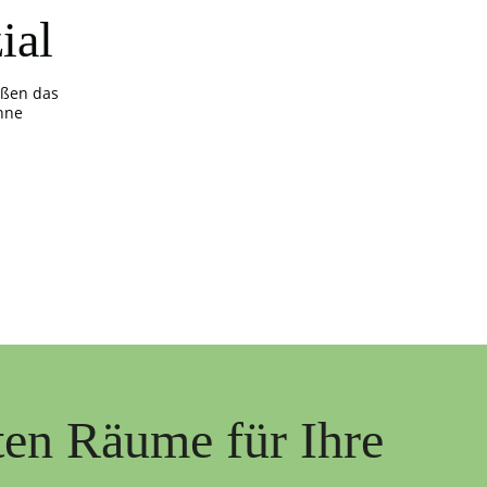
ial
ößen das
hne
ten Räume für Ihre