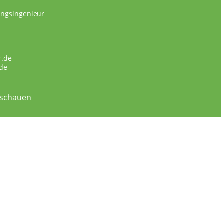
ungsingenieur
w
r.de
de
nschauen