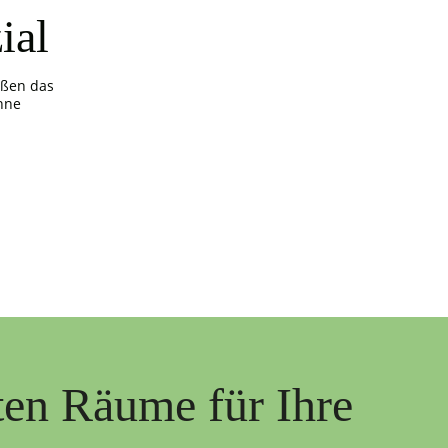
ial
ößen das
hne
ten Räume für Ihre