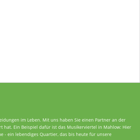
heidungen im Leben. Mit uns haben Sie einen Partner an der
rt hat. Ein Beispiel dafür ist das Musikerviertel in Mahlow: Hier
 - ein lebendiges Quartier, das bis heute für unsere