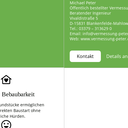
Michael Peter
Öffentlich bestellter Vermess
Beratender Ingenieur
Vivaldistraße 5
D-15831 Blankenfelde-Mahlo
Tel.: 03379 – 313629 0
Email: info@vermessung-pete
Web: www.vermessung-peter.
Details a
Kontakt
e Bebaubarkeit
undstücke ermöglichen
irekten Baustart ohne
liche Hürden.