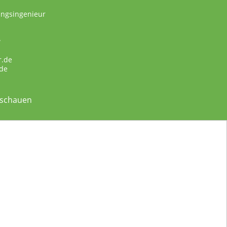
ungsingenieur
w
r.de
de
nschauen