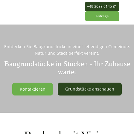
+49 3088 6145 81
Anfrage
Entdecken Sie Baugrundstücke in einer lebendigen Gemeinde.
Natur und Stadt perfekt vereint.
Baugrundstücke in Stücken - Ihr Zuhause
wartet
Kontaktieren
Grundstücke anschauen