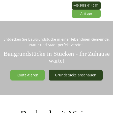
+49 3088 6145 81
Anfrage
Entdecken Sie Baugrundstücke in einer lebendigen Gemeinde.
Natur und Stadt perfekt vereint.
Baugrundstücke in Stücken - Ihr Zuhause
wartet
Kontaktieren
Grundstücke anschauen