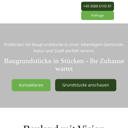
+49 3088 6145 81
Anfrage
Entdecken Sie Baugrundstücke in einer lebendigen Gemeinde.
Natur und Stadt perfekt vereint.
Baugrundstücke in Stücken - Ihr Zuhause
wartet
Kontaktieren
Grundstücke anschauen