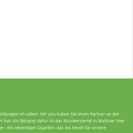
heidungen im Leben. Mit uns haben Sie einen Partner an der
rt hat. Ein Beispiel dafür ist das Musikerviertel in Mahlow: Hier
 - ein lebendiges Quartier, das bis heute für unsere