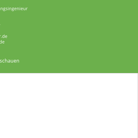
ungsingenieur
w
r.de
de
nschauen