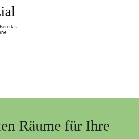
ial
ößen das
hne
ten Räume für Ihre