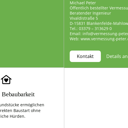
Michael Peter
Öffentlich bestellter Vermess
Beratender Ingenieur
Vivaldistraße 5
D-15831 Blankenfelde-Mahlo
Tel.: 03379 – 313629 0
Email: info@vermessung-pete
Web: www.vermessung-peter.
Details a
Kontakt
e Bebaubarkeit
undstücke ermöglichen
irekten Baustart ohne
liche Hürden.