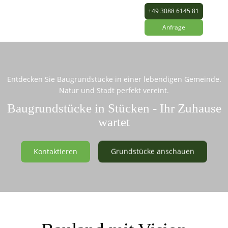
+49 3088 6145 81
Anfrage
Entdecken Sie Baugrundstücke in einer lebendigen Gemeinde.
Natur und Stadt perfekt vereint.
Baugrundstücke in Stücken - Ihr Zuhause
wartet
Kontaktieren
Grundstücke anschauen